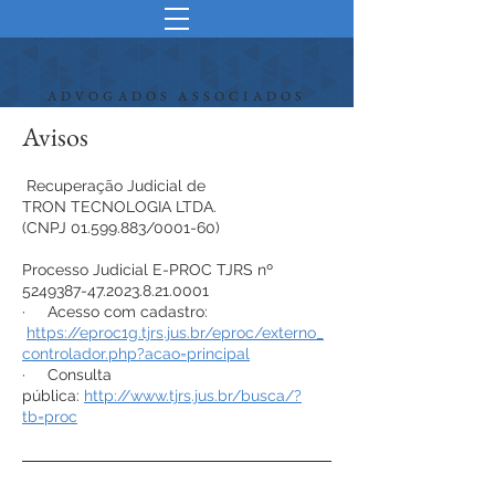
ADVOGADOS ASSOCIADOS
OAB/RS 544
Avisos
Tron Tecnologia
Recuperação Judicial de
TRON TECNOLOGIA LTDA.
(CNPJ 01.599.883/0001-60)
Processo Judicial E-PROC TJRS nº
5249387-47.2023.8.21
.0001
· Acesso com cadastro:
https://eproc1g.tjrs.jus.br/eproc/externo_
controlador.php?acao=principal
· Consulta
pública:
http://www.tjrs.jus.br/busca/?
tb=proc