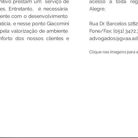
nitivo prestam um serviço de
acesso à toda reg
es. Entretanto, é necessária
Alegre.
zente com o desenvolvimento
atícia, e nesse ponto Giacomini
Rua Dr. Barcelos 12
ela valorização de ambiente
Fone/Fax: [051] 3472
orto dos nossos clientes e
advogados@gvaa.adv
Clique nas imagens para a