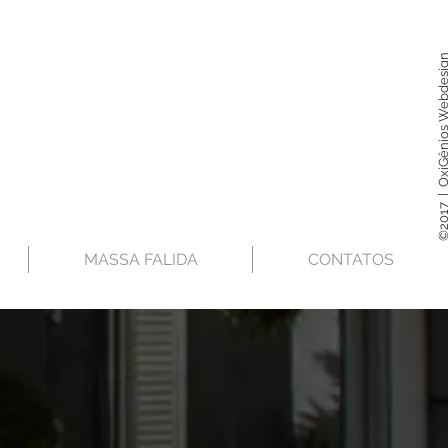
©2017 | OxiGênios Webd
MASSA FALIDA
CONTATOS