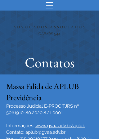
ADVOGADOS ASSOCIADOS
OAB/RS 544
Contatos
Massa Falida de APLUB
Previdência
Processo Judicial E-PROC TJRS nº
5061910-80.2020.8.21
.0001
Informações:
www.gvaa.adv.br/aplub
Contato:
aplub@gvaa.adv.br
Fone:
(51) 30310277
(seg-sex das 8:30 às