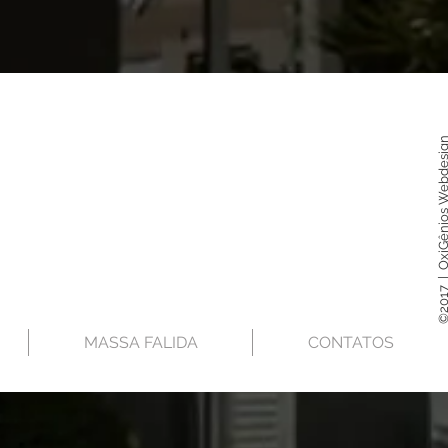
©2017 | OxiGênios Webd
MASSA FALIDA
CONTATOS