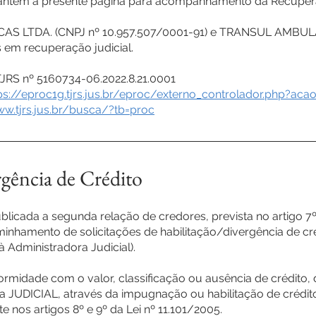
mantém a presente página para acompanhamento da Recupera
AS LTDA. (CNPJ nº 10.957.507/0001-91) e TRANSUL AMBUL
em recuperação judicial.
JRS nº 5160734-06.2022.8.21.0001
ps://eproc1g.tjrs.jus.br/eproc/externo_controlador.php?acao
ww.tjrs.jus.br/busca/?tb=proc
gência de Crédito
blicada a segunda relação de credores, prevista no artigo 7º,
minhamento de solicitações de habilitação/divergência de cr
à Administradora Judicial).
ormidade com o valor, classificação ou ausência de crédito,
UDICIAL, através da impugnação ou habilitação de crédit
nos artigos 8º e 9º da Lei nº 11.101/2005.