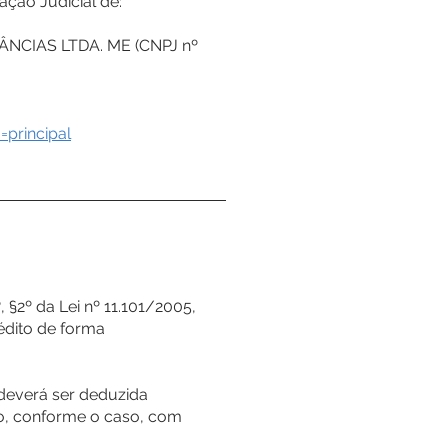
ção Judicial de:
ÂNCIAS LTDA. ME (CNPJ nº
=principal
 §2º da Lei nº 11.101/2005,
édito de forma
 deverá ser deduzida
o, conforme o caso, com