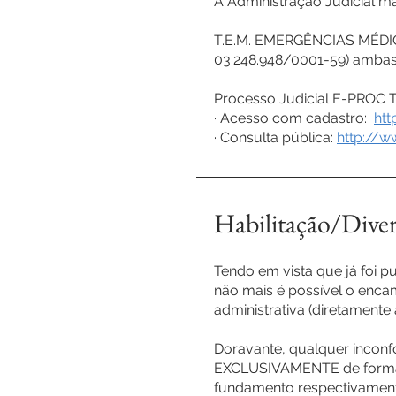
A Administração Judicial 
T.E.M. EMERGÊNCIAS MÉDIC
03.248.948/0001-59) ambas 
Processo Judicial E-PROC T
· Acesso com cadastro:
htt
· Consulta pública:
http://w
Habilitação/Diver
Tendo em vista que já foi pu
não mais é possível o enca
administrativa (diretamente 
Doravante, qualquer inconf
EXCLUSIVAMENTE de forma J
fundamento respectivamente 