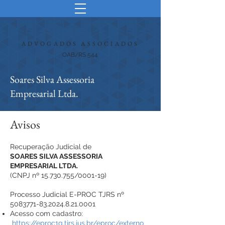
ADVOGADOS ASSOCIADOS
OAB/RS 544
Soares Silva Assessoria
Empresarial Ltda.
Avisos
Recuperação Judicial de
SOARES SILVA ASSESSORIA
EMPRESARIAL LTDA.
(CNPJ nº
15.730.755
/0001-19)
Processo Judicial E-PROC TJRS nº
5083771-83.2024.8.21
.0001
Acesso com cadastro:
https://eproc1g.tjrs.jus.br/eproc/externo_