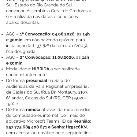
Sul, Estado do Rio Grande do Sul,
convocou Assembleia Geral de Credores a
ser realizada nas datas e condições
abaixo descritas:
AGC –
1ª Convocação
:
04.08.2026
, às
14h
e 30min
. em não havendo quórum para
instalação (art. 37, §2º da lei 11.101/2005),
fica designada
AGC –
2ª Convocação
:
11.08.2026
, às
14h
e 30min
.
Modalidade:
HÍBRIDA
a ser realizada
concomitantemente
De forma
presencial
na Sala de
Audiências da Vara Regional Empresarial
de Caxias do Sul (Rua Dr. Montaury, 2107,
6º andar, Caxias do Sul/RS, CEP
95020-
190)
e
De forma
remota
através da rede mundial
de computadores internet, por meio do
aplicativo Microsoft Teams, ID da
Reunião:
257 775 685 408 671
e Senha: Hz9sc6KN
,
com acesso automático pelo seguinte link: