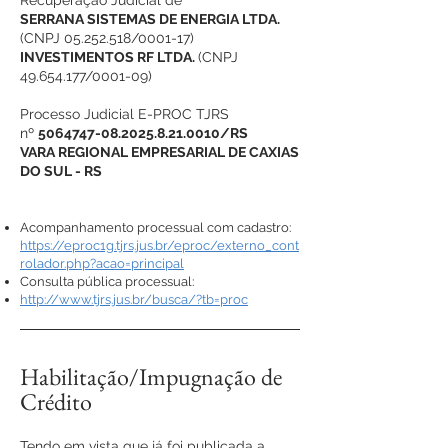
Recuperação Judicial de
SERRANA SISTEMAS DE ENERGIA LTDA.
(
CNPJ
05.252.518
/0001-17)
INVESTIMENTOS RF LTDA.
(CNPJ
49.654.177
/0001-09)
Processo Judicial E-PROC TJRS
nº
5064747-08.2025.8.21
.0010/RS
VARA REGIONAL EMPRESARIAL DE CAXIAS
DO SUL - RS
Acompanhamento processual com cadastro: ​
https://eproc1g.tjrs.jus.br/eproc/externo_cont
rolador.php?acao=principal
Consulta pública processual:
http://www.tjrs.jus.br/busca/?tb=proc
Habilitação/Impugnação de
Crédito
Tendo em vista que já foi publicada a