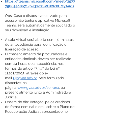
https://teams.microsoft.com/meet/2577
75685408671?p=I3wtsSVOXWXCMyAAds
Obs: Caso o dispositivo utilizado para
acesso não tenha o aplicativo Microsoft
Teams, será automaticamente solicitado o
seu download e instalação.
A sala virtual será aberta com 30 minutos
de antecedência para identificação e
liberação de acesso.
O credenciamento de procuradores e
entidades sindicais deverá ser realizado
com 24 horas de antecedência, nos
termos do artigo 37, §4º da Lei nº
11.101/2005, através do e-
mail
rj@gvaa.adv.br
,
pelo formulário
disponível na
página
www.gvaa.adv.br/serrana
, ou
presencialmente junto à Administradora
Judicial.
Ordem do dia: Votação, pelos credores,
de forma nominal e oral, sobre o Plano de
Recuperação Judicial apresentado no