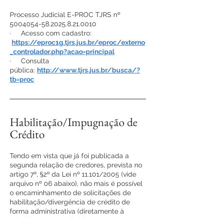
Processo Judicial E-PROC TJRS nº
5004054-58.2025.8.21
.0010
· Acesso com cadastro:
https://eproc1g.tjrs.jus.br/eproc/externo
_controlador.php?acao=principal
· Consulta
pública:
http://www.tjrs.jus.br/busca/?
tb=proc
Habilitação/Impugnação de
Crédito
Tendo em vista que já foi publicada a
segunda relação de credores, prevista no
artigo 7º, §2º da Lei nº 11.101/2005 (vide
arquivo nº 06 abaixo), não mais é possível
o encaminhamento de solicitações de
habilitação/divergência de crédito de
forma administrativa (diretamente à