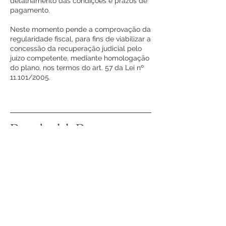
detalhamento das condições e prazos de
pagamento.
Neste momento pende a comprovação da
regularidade fiscal, para fins de viabilizar a
concessão da recuperação judicial pelo
juízo competente, mediante homologação
do plano, nos termos do art. 57 da Lei nº
11.101/2005.
Download de Documentos
VEJA OS ARQUIVOS
Fale conosco!