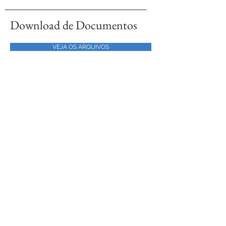
Download de Documentos
VEJA OS ARQUIVOS
Fale conosco!
CONTATO
Giacomini & Valdez
Advogados Associados