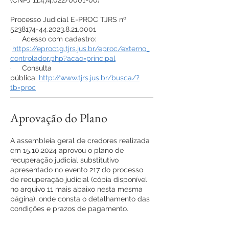
(CNPJ 11.474.022/0001-00)
Processo Judicial E-PROC TJRS nº
5238174-44.2023.8.21
.0001
· Acesso com cadastro:
https://eproc1g.tjrs.jus.br/eproc/externo_
controlador.php?acao=principal
· Consulta
pública:
http://www.tjrs.jus.br/busca/?
tb=proc
Aprovação do Plano
A assembleia geral de credores realizada
em
15.10.2024
aprovou o plano de
recuperação judicial substitutivo
apresentado no evento 217 do processo
de recuperação judicial (cópia disponível
no arquivo 11 mais abaixo nesta mesma
página), onde consta o detalhamento das
condições e prazos de pagamento.