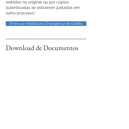
exibidos no original ou por cópias
autenticadas se estiverem juntados em
outro processo.”
Envie sua Habilitação/Divergência de Crédito
Download de Documentos
VEJA OS ARQUIVOS
Fale conosco!
CONTATO