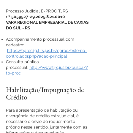
Processo Judicial E-PROC TJRS
nº
5059527-29.2025.8.21
.0010
VARA REGIONAL EMPRESARIAL DE CAXIAS
DO SUL - RS
Acompanhamento processual com
cadastro:
https://eproc1g.tjrs.jus.br/eproc/externo_
controlador.php?acao=principal
Consulta pública
processual:
http://www.tjrs.jus.br/busca/?
tb=proc
Habilitação/Impugnação de
Crédito
Para apresentação de habilitação ou
divergência de crédito extrajudicial, é
necessário o envio do requerimento
próprio nesse sentido, juntamente com as
informações e documentação