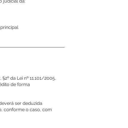
judicial da:
principal
 §2º da Lei nº 11.101/2005,
édito de forma
 deverá ser deduzida
o, conforme o caso, com