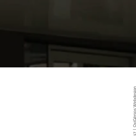
©2017 | OxiGênios Webd