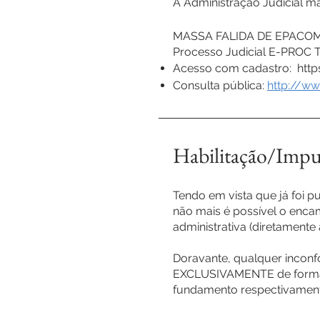
A Administração Judicial m
MASSA FALIDA DE EPACO
Processo Judicial E-PROC T
Acesso com cadastro:
http
Consulta pública:
http://ww
Habilitação/Impu
Tendo em vista que já foi pu
não mais é possível o enca
administrativa (diretamente 
Doravante, qualquer inconf
EXCLUSIVAMENTE de forma J
fundamento respectivamente 