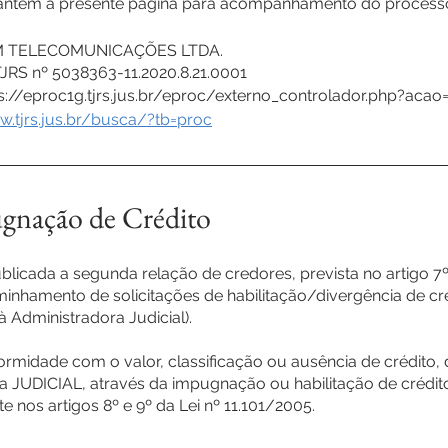
antém a presente página para acompanhamento do processo 
M TELECOMUNICAÇÕES LTDA.
JRS nº 5038363-11.2020.8.21.0001
s://eproc1g.tjrs.jus.br/eproc/externo_controlador.php?acao=
w.tjrs.jus.br/busca/?tb=proc
gnação de Crédito
blicada a segunda relação de credores, prevista no artigo 7º,
minhamento de solicitações de habilitação/divergência de cr
à Administradora Judicial).
ormidade com o valor, classificação ou ausência de crédito,
UDICIAL, através da impugnação ou habilitação de crédit
nos artigos 8º e 9º da Lei nº 11.101/2005.