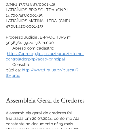
(CNPJ
17.534.883
/0001-12)
LATICÍNIOS BRQ SC LTDA. (CNPJ
14.700.383
/0001-15)
LATICÍNIOS MATINAL LTDA. (CNPJ
47.081.427
/0001-25)
Processo Judicial E-PROC TJRS nº
5056364-39.2023.8.21
.0001
· Acesso com cadastro:
https://eproc1g.tjrs.jus.br/eproc/externo_
controlador.php?acao=principal
· Consulta
pública:
http://www.tjrs.jus.br/busca/?
tb=proc
Assembleia Geral de Credores
A assembleia geral de credores foi
finalizada em
20.03.2024
, conforme Ata
constante no documento nº 13 mais