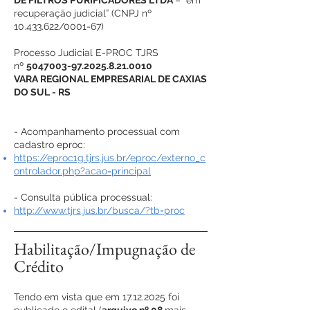
DE FILTROS PURIFICADORES LTDA
– “em
recuperação judicial” (CNPJ nº
10.433.622
/0001-67)
Processo Judicial E-PROC TJRS
nº
5047003-97.2025.8.21
.0010
VARA REGIONAL EMPRESARIAL DE CAXIAS
DO SUL - RS
- Acompanhamento processual com
cadastro eproc:
https://eproc1g.tjrs.jus.br/eproc/externo_c
ontrolador.php?acao=principal
- Consulta pública processual:
http://www.tjrs.jus.br/busca/?tb=proc
Habilitação/Impugnação de
Crédito
Tendo em vista que em
17.12.2025
foi