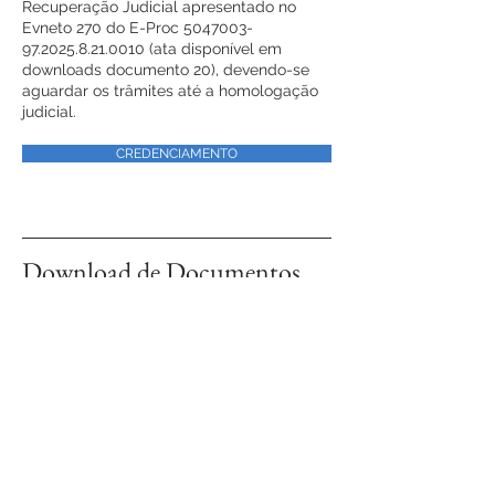
Recuperação Judicial apresentado no
Evneto 270 do E-Proc
5047003-
97.2025.8.21
.0010 (ata disponível em
downloads documento 20), devendo-se
aguardar os trâmites até a homologação
judicial.
CREDENCIAMENTO
Download de Documentos
VEJA OS ARQUIVOS
Fale conosco!